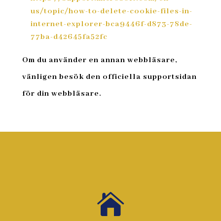
us
/topic
/how
-to
-delete
-cookie
-files
-in
-
internet
-explorer
-bca9446f
-d873
-78de
-
77ba
-d42645fa52fc
Om du använder en annan webbläsare,
vänligen besök den officiella supportsidan
för din webbläsare.
