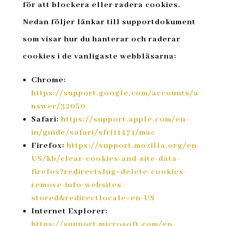
för att blockera eller radera cookies.
Nedan följer länkar till supportdokument
som visar hur du hanterar och raderar
cookies i de vanligaste webbläsarna:
Chrome:
https
://support
.google
.com
/accounts
/a
nswer
/32050
Safari:
https
://support
.apple
.com
/en
-
in
/guide
/safari
/sfri11471
/mac
Firefox:
https
://support
.mozilla
.org
/en
-
US
/kb
/clear
-cookies
-and
-site
-data
-
firefox
?redirectslug
=delete
-cookies
-
remove
-info
-websites
-
stored
&redirectlocale
=en
-US
Internet Explorer:
https
://support
.microsoft
.com
/en
-